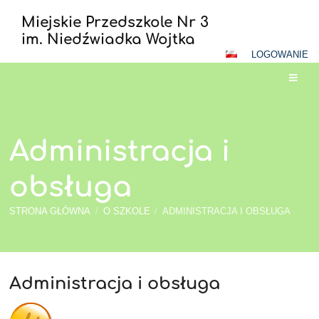
Miejskie Przedszkole Nr 3
im. Niedźwiadka Wojtka
LOGOWANIE
Administracja i
obsługa
STRONA GŁÓWNA
/
O SZKOLE
/
ADMINISTRACJA I OBSŁUGA
Administracja i obsługa
Administracja
i