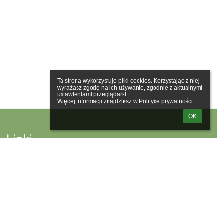
Ta strona wykorzystuje pliki cookies. Korzystając z niej 
wyrażasz zgodę na ich używanie, zgodnie z aktualnymi 
ustawieniami przeglądarki.

Więcej informacji znajdziesz w 
Polityce prywatności
.
OK
Linki
Webmaster
Wsparcie techniczne
Deklaracja dostępności
Informacje prawne
Polityka prywatności