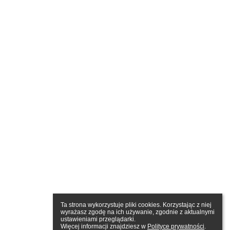
Ta strona wykorzystuje pliki cookies. Korzystając z niej 
wyrażasz zgodę na ich używanie, zgodnie z aktualnymi 
ustawieniami przeglądarki.

Więcej informacji znajdziesz w 
Polityce prywatności
.