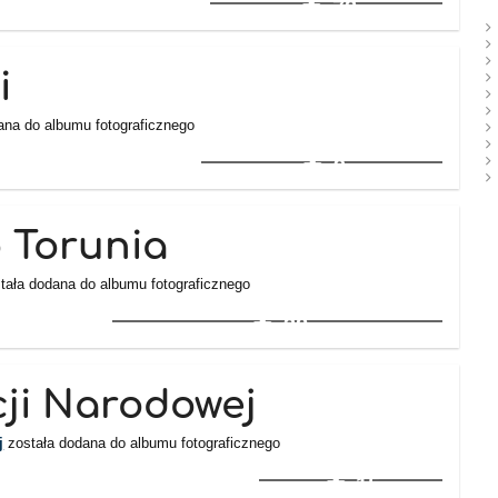
72
i
ana do albumu fotograficznego
9
 Torunia
tała dodana do albumu fotograficznego
38
ji Narodowej
j
została dodana do albumu fotograficznego
15