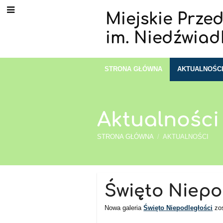
Miejskie Przed
im. Niedźwiad
STRONA GŁÓWNA
AKTUALNOŚC
Aktualności
STRONA GŁÓWNA
/
AKTUALNOŚCI
Aktualności
Święto Niepo
Nowa galeria
Święto Niepodległości
zos