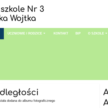
szkole Nr 3
ka Wojtka
I
UCZNIOWIE I RODZICE
KONTAKT
BIP
O SZKOLE
dległości
A
tała dodana do albumu fotograficznego